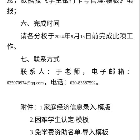
息，数据按《学生银行卡号管理
模板》填
-
报；
六、完成时间
请各分校于
年
月
日前完成此项工
2024
9
15
作。
七、联系方式
联系人：于老师，电子邮箱：
，电话：
。
625970974@qq.com
020-83587592
附件：
家庭经济信息录入
模版
1.
-
2.
困难学生认定
模板
-
3.
免学费资助名单
导入模板
-