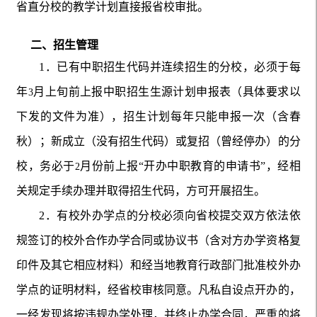
省直分校的教学计划直接报省校审批。
二、招生管理
1
．已有中职招生代码并连续招生的分校，必须于每
年
月上旬前上报中职招生生源计划申报表（具体要求以
3
下发的文件为准），招生计划每年只能申报一次（含春
秋）；新成立（没有招生代码）或复招（曾经停办）的分
校，务必于
月份前上报“开办中职教育的申请书”，经相
2
关规定手续办理并取得招生代码，方可开展招生。
2
．有校外
办学点的分校必须向省校提交双方依法依
规签订的校外合作办学合同或协议书（含对方办学资格复
印件及其它相应材料）和经当地教育行政部门批准校外办
学点的证明材料，经省校审核同意。凡私自设点开办的，
一经发现将按违规办学处理，并终止办学合同，严重的将