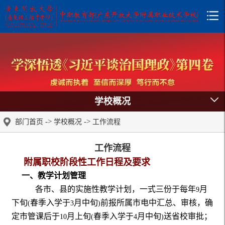
学校概况
->
->
部门首页
学校概况
工作流程
工作流程
附属职校阶段性工作日程及要求
一、
教学计划管理
各市、县的实施性教学计划，一式三份于每年
月
9
下旬
春季入学于
月中旬
前报所属市电中汇总、审核，确
(
3
)
定市管课后于
月上旬
春季入学于
月中旬
送省校审批；
10
(
4
)