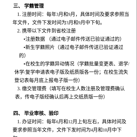
三、 学籍管理
1.
注册时间：每年
月和
月，具体时间及要求参照当
3
9
年文件，文件下发时间为
月和
月中下旬。
3
9
2
. 携带以下文件到省校注册
•注册数据 （通过电子邮件传送已验证通过的）
•新生学籍照片（通过电子邮件传送已验证通过
的）
•在校生的学籍异动情况（学籍批量变更表、退学
/
休学
复学申请表电子版及纸质版各一份；在校生流失
/
登记表每月底上报电子版一份）
3
. 缴交管理费（填写在校生人数注册及管理费确认
表，传电子版经确认后再上交纸质版一份）
四、 毕业审核、验印
1
. 办证时间：每年
月和
月上旬左右，具体时间及
6
12
要求参照当年文件，文件下发时间为
月和
月中下
4
10