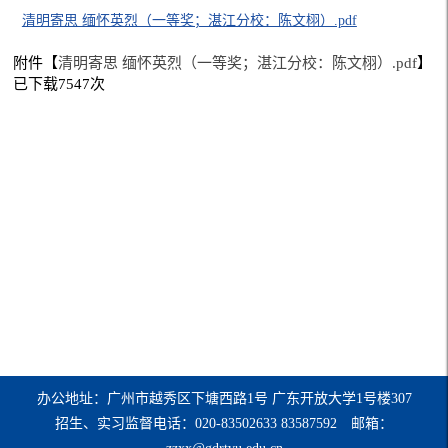
清明寄思 缅怀英烈（一等奖；湛江分校：陈文栩）.pdf
附件【
清明寄思 缅怀英烈（一等奖；湛江分校：陈文栩）.pdf
】
已下载
7547
次
办公地址：广州市越秀区下塘西路1号 广东开放大学1号楼307
招生、实习监督电话：020-83502633 83587592 邮箱：